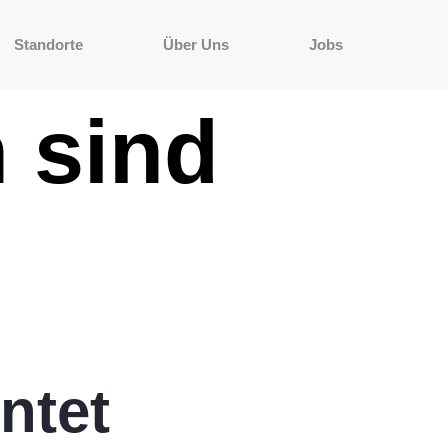
Standorte
Über Uns
Jobs
 sind
ntet